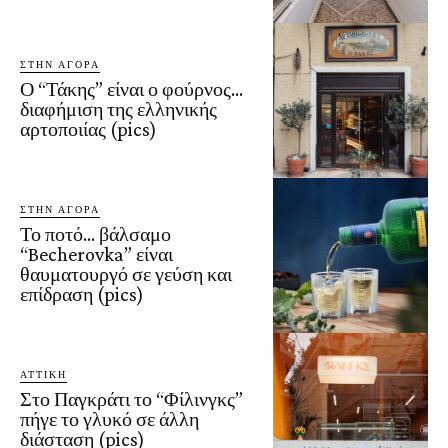
ΣΤΗΝ ΑΓΟΡΑ
Ο “Τάκης” είναι ο φούρνος…
διαφήμιση της ελληνικής
αρτοποιίας (pics)
ΣΤΗΝ ΑΓΟΡΑ
Το ποτό… βάλσαμο
“Becherovka” είναι
θαυματουργό σε γεύση και
επίδραση (pics)
ΑΤΤΙΚΗ
Στο Παγκράτι το “Φίλινγκς”
πήγε το γλυκό σε άλλη
διάσταση (pics)