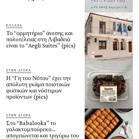
ΕΛΛΑΔΑ
Το “ορμητήριο” άνεσης και
πολυτέλειας στη Λιβαδειά
είναι το “Aegli Suites” (pics)
ΣΤΗΝ ΑΓΟΡΑ
Η “Γη του Νότου” έχει την
απόλυτη γκάμα ποιoτικών
φυσικών και νόστιμων
προϊόντων (pics)
ΣΤΗΝ ΑΓΟΡΑ
Στο “Babalooka” το
γαλακτομπούρεκο…
απογειώνεται και τριγύρω του