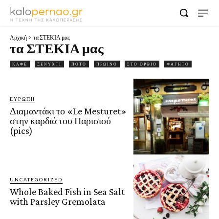
Αρχική
τα ΣΤΕΚΙΑ μας
τα ΣΤΕΚΙΑ μας
ΚΑΦΈ
ΞΕΝΎΧΤΙ
ΠΟΤΌ
ΠΡΩΙΝΌ
ΣΤΟ ΌΡΘΙΟ
ΦΑΓΗΤΌ
ΕΥΡΩΠΗ
Διαμαντάκι το «Le Mesturet»
στην καρδιά του Παρισιού
(pics)
UNCATEGORIZED
Whole Baked Fish in Sea Salt
with Parsley Gremolata