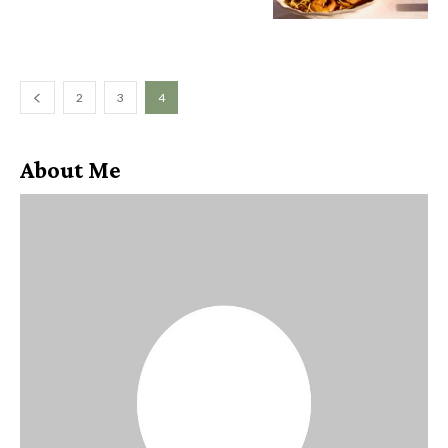
2
3
4
About Me