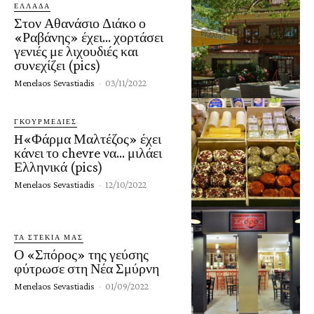
ΕΛΛΑΔΑ
Στον Αθανάσιο Διάκο ο
«Ραβάνης» έχει… χορτάσει
γενιές με λιχουδιές και
συνεχίζει (pics)
Menelaos Sevastiadis
-
03/11/2022
ΓΚΟΥΡΜΕΔΙΈΣ
H«Φάρμα Μαλτέζος» έχει
κάνει το chevre να… μιλάει
Ελληνικά (pics)
Menelaos Sevastiadis
-
12/10/2022
ΤΑ ΣΤΕΚΙΑ ΜΑΣ
Ο «Σπόρος» της γεύσης
φύτρωσε στη Νέα Σμύρνη
Menelaos Sevastiadis
-
01/09/2022