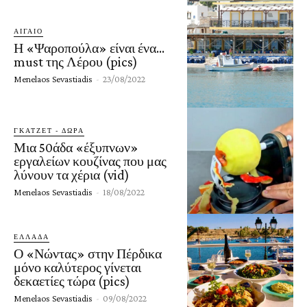
ΑΙΓΑΙΟ
Η «Ψαροπούλα» είναι ένα…
must της Λέρου (pics)
Menelaos Sevastiadis
-
23/08/2022
ΓΚΆΤΖΕΤ - ΔΏΡΑ
Μια 50άδα «έξυπνων»
εργαλείων κουζίνας που μας
λύνουν τα χέρια (vid)
Menelaos Sevastiadis
-
18/08/2022
ΕΛΛΑΔΑ
Ο «Νώντας» στην Πέρδικα
μόνο καλύτερος γίνεται
δεκαετίες τώρα (pics)
Menelaos Sevastiadis
-
09/08/2022