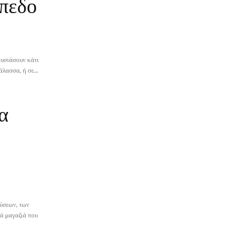
ίπεδο
ουσιάσουν κάτι
άλασσα, ή σε...
α
εύσεων, των
λά μαγαζιά που