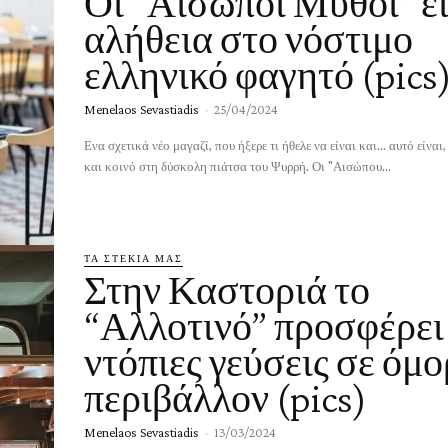
Οι “Αισώποι Μύθοι” ε
αλήθεια στο νόστιμο
ελληνικό φαγητό (pics
Menelaos Sevastiadis
-
25/04/2024
Ενα σχετικά νέο μαγαζί, που ήξερε τι ήθελε να είναι και... αυτό είνα
και κοινό στη δύσκολη πιάτσα του Ψυρρή. Οι "Αισώπου...
ΤΑ ΣΤΕΚΙΑ ΜΑΣ
Στην Καστοριά το
“Αλλοτινό” προσφέρει
ντόπιες γεύσεις σε όμ
περιβάλλον (pics)
Menelaos Sevastiadis
-
13/03/2024