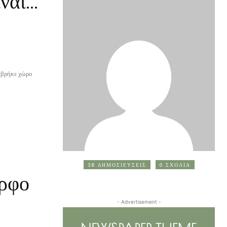
ίναι…
)
ι, βρήκε χώρο
38 ΔΗΜΟΣΙΕΥΣΕΙΣ
0 ΣΧΟΛΙΑ
ορφο
- Advertisement -