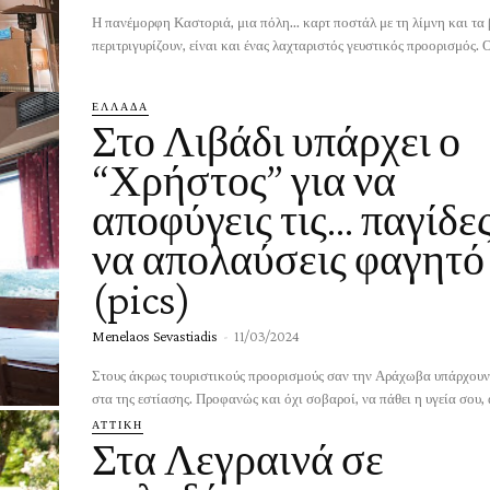
Η πανέμορφη Καστοριά, μια πόλη... καρτ ποστάλ με τη λίμνη και τα
περιτριγυρίζουν, είναι και ένας λαχταριστός γευστικός προορισμός. Ο
ΕΛΛΑΔΑ
Στο Λιβάδι υπάρχει ο
“Χρήστος” για να
αποφύγεις τις… παγίδες
να απολαύσεις φαγητό
(pics)
Menelaos Sevastiadis
-
11/03/2024
Στους άκρως τουριστικούς προορισμούς σαν την Αράχωβα υπάρχουν κ
στα της εστίασης. Προφανώς και όχι σοβαροί, να πάθει η υγεία σου, 
ΑΤΤΙΚΗ
Στα Λεγραινά σε