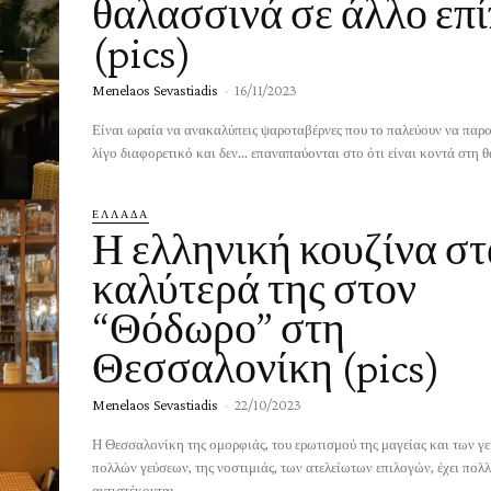
θαλασσινά σε άλλο επ
(pics)
Menelaos Sevastiadis
-
16/11/2023
Είναι ωραία να ανακαλύπεις ψαροταβέρνες που το παλεύουν να παρ
λίγο διαφορετικό και δεν... επαναπαύονται στο ότι είναι κοντά στη θ
ΕΛΛΑΔΑ
Η ελληνική κουζίνα στ
καλύτερά της στον
“Θόδωρο” στη
Θεσσαλονίκη (pics)
Menelaos Sevastiadis
-
22/10/2023
Η Θεσσαλονίκη της ομορφιάς, του ερωτισμού της μαγείας και των γ
πολλών γεύσεων, της νοστιμιάς, των ατελείωτων επιλογών, έχει πολ
αντιστέκονται...