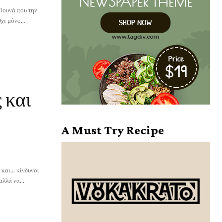
 βουνά που την
χι μόνο...
 και
A Must Try Recipe
αι... κίνδυνοι
αλλά να...