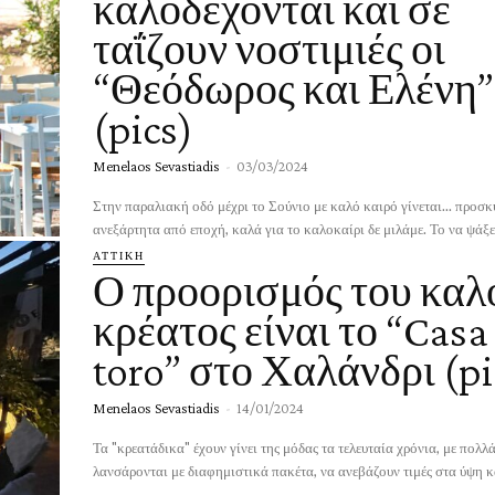
καλοδέχονται και σε
ταΐζουν νοστιμιές οι
“Θεόδωρος και Ελένη”
(pics)
Menelaos Sevastiadis
-
03/03/2024
Στην παραλιακή οδό μέχρι το Σούνιο με καλό καιρό γίνεται... προσ
ανεξάρτητα από εποχή, καλά για το καλοκαίρι δε μιλάμε. Το να ψάξει
ΑΤΤΙΚΗ
Ο προορισμός του καλ
κρέατος είναι το “Casa
toro” στο Χαλάνδρι (pi
Menelaos Sevastiadis
-
14/01/2024
Τα "κρεατάδικα" έχουν γίνει της μόδας τα τελευταία χρόνια, με πολλ
λανσάρονται με διαφημιστικά πακέτα, να ανεβάζουν τιμές στα ύψη και