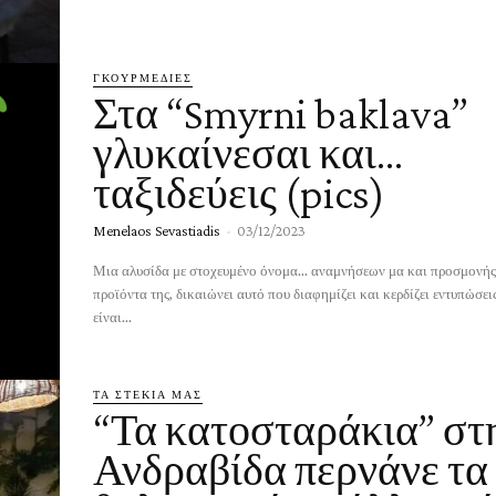
ΓΚΟΥΡΜΕΔΙΈΣ
Στα “Smyrni baklava”
γλυκαίνεσαι και…
ταξιδεύεις (pics)
Menelaos Sevastiadis
-
03/12/2023
Μια αλυσίδα με στοχευμένο όνομα... αναμνήσεων μα και προσμονής
προϊόντα της, δικαιώνει αυτό που διαφημίζει και κερδίζει εντυπώσει
είναι...
ΤΑ ΣΤΕΚΙΑ ΜΑΣ
“Τα κατοσταράκια” στ
Ανδραβίδα περνάνε τα