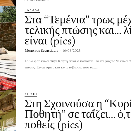
ΕΛΛΑΔΑ
Στα “Τεμένια” τρως μέ
τελικής πτώσης και… λ
είναι (pics)
Menelaos Sevastiadis
-
16/08/2023
Το να φας καλά στην Κρήτη είναι ο κανόνας. Το να φας πολύ καλά 
επίσης. Είναι όμως και κάτι ταβέρνες που το......
ΑΙΓΑΙΟ
Στη Σχοινούσα η “Κυρ
Ποθητή” σε ταΐζει… ό,τ
ποθείς (pics)