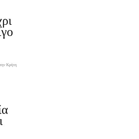
χρι
ίγο
στην Κρήτη
ία
ι