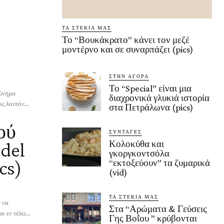
ΤΑ ΣΤΕΚΙΑ ΜΑΣ
Το “Βουκάκρατο” κάνει τον μεζέ
μοντέρνο και σε συναρπάζει (pics)
ΣΤΗΝ ΑΓΟΡΑ
Το “Special” είναι μια
κύνημα
διαχρονικά γλυκιά ιστορία
ς λοιπόν...
στα Πετράλωνα (pics)
ού
ΣΥΝΤΑΓΕΣ
 del
Κολοκύθα και
γκοργκοντσόλα
cs)
“εκτοξεύουν” τα ζυμαρικά
(vid)
ΤΑ ΣΤΕΚΙΑ ΜΑΣ
ά να
Στα “Αρώματα & Γεύσεις
 εν τέλει...
Γης Βοΐου ” κρύβονται