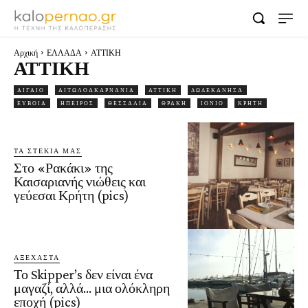
Αρχική
ΕΛΛΑΔΑ
ΑΤΤΙΚΗ
ΑΤΤΙΚΗ
ΑΙΓΑΙΟ
ΑΙΤΩΛΟΑΚΑΡΝΑΝΙΑ
ΑΤΤΙΚΗ
ΔΩΔΕΚΑΝΗΣΑ
ΕΥΒΟΙΑ
ΗΠΕΙΡΟΣ
ΘΕΣΣΑΛΙΑ
ΘΡΑΚΗ
ΙΟΝΙΟ
ΚΡΗΤΗ
ΤΑ ΣΤΕΚΙΑ ΜΑΣ
Στο «Ρακάκι» της
Καισαριανής νιώθεις και
γεύεσαι Κρήτη (pics)
ΑΞΈΧΑΣΤΑ
Το Skipper’s δεν είναι ένα
μαγαζί, αλλά… μια ολόκληρη
εποχή (pics)