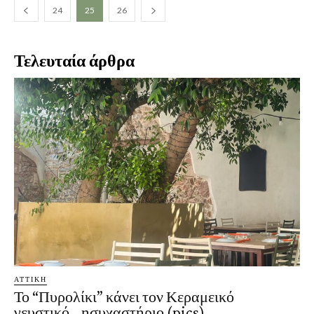
24
25
26
Τελευταία άρθρα
ΑΤΤΙΚΗ
Το “Πυρολίκι” κάνει τον Κεραμεικό
γευστικό… ησυχαστήριο (pics)