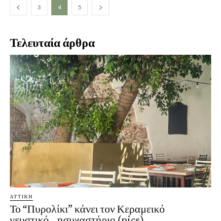
3
4
5
Τελευταία άρθρα
ΑΤΤΙΚΗ
Το “Πυρολίκι” κάνει τον Κεραμεικό
γευστικό… ησυχαστήριο (pics)